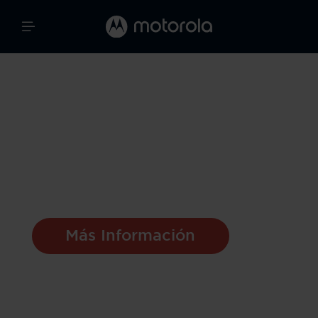
Moto Watch 120
Una Fusión Perfecta
de Estilo y
Funcionalidad
Más Información