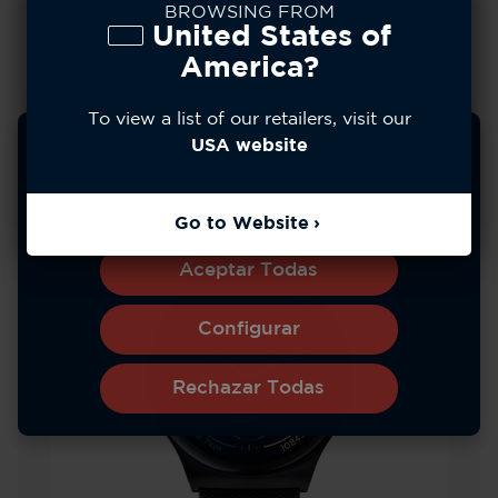
BROWSING FROM
United States of
Ver Más
America?
To view a list of our retailers, visit our
Usamos cookies para mejorar su experiencia, analizar
USA website
el uso del sitio y personalizar el contenido. Puede
optar por permitir todas las cookies o gestionar sus
preferencias.
Política de privacidad
Go to Website
Aceptar Todas
Configurar
Rechazar Todas