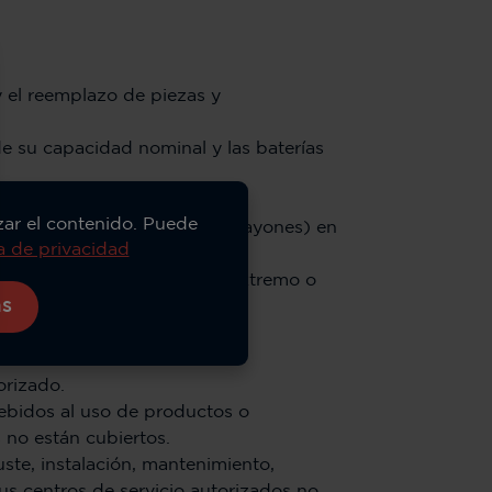
y el reemplazo de piezas y
e su capacidad nominal y las baterías
izar el contenido. Puede
daño físico (como grietas y rayones) en
ca de privacidad
suciedad o similares, calor extremo o
as
lquier Accesorio a un uso o
orizado.
ebidos al uso de productos o
 no están cubiertos.
uste, instalación, mantenimiento,
us centros de servicio autorizados no