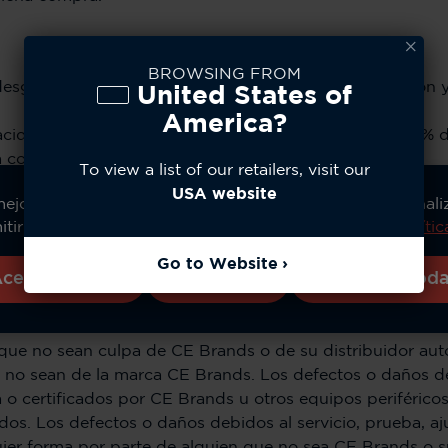
BROWSING FROM
esgaste normal, el mantenimiento regular, la reparación 
United States of
America?
apacidad completamente cargada cae por debajo del 80% d
 cobertura de esta Garantía.
To view a list of our retailers, visit our
 debidos a:
USA website
orar su experiencia, analizar el uso del sitio y personal
miento, mal uso o abuso, accidente o negligencia, como 
tir todas las cookies o gestionar sus preferencias.
Políti
o resultado del mal uso;
luvia, humedad extrema o transpiración abundante, arena, 
Go to Website
ceptar Todas
Configurar
Rechazar Tod
sorios con fines comerciales o someter el Producto o cua
 que no sean culpa de CE Brands o de su distribuidor aut
 no sean de la marca CE Brands. Los defectos o daños d
 o certificados por CE Brands u otros equipos periféricos
dos. Los defectos o daños debidos al servicio, prueba, aj
uier forma por parte de alguien que no sea CE Brands o s