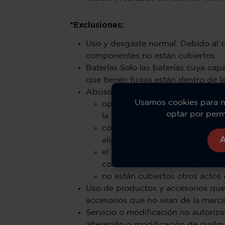
*Exclusiones:
Uso y desgaste normal. Debido al d
componentes no están cubiertos.
Baterías Solo las baterías cuya c
que tienen fugas están dentro de la
Abuso y mal uso. Defectos o daños
Usamos cookies para mej
operación incorrecta, almacena
optar por permi
la superficie del producto com
contacto con líquidos, agua, l
A
alimentos;
el uso de los Productos o Acce
condiciones anormales; o
no están cubiertos otros actos
Uso de productos y accesorios que
accesorios que no sean de la marca
Servicio o modificación no autoriza
alteración o modificación de cualq