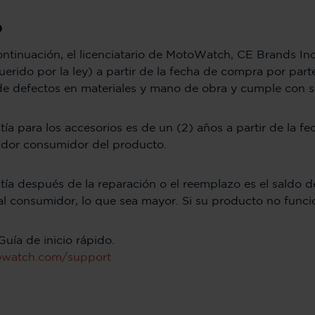
0
continuación, el licenciatario de MotoWatch, CE Brands In
erido por la ley) a partir de la fecha de compra por pa
 de defectos en materiales y mano de obra y cumple con s
tía para los accesorios es de un (2) años a partir de la f
ador consumidor del producto.
tía después de la reparación o el reemplazo es el saldo de
 al consumidor, lo que sea mayor. Si su producto no func
Guía de inicio rápido.
watch.com/support