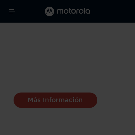
Moto Watch 120
Una Fusión Perfecta
de Estilo y
Funcionalidad
Más Información