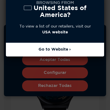
BROWSING FROM
United States of
Ver Más
America?
To view a list of our retailers, visit our
Usamos cookies para mejorar su experiencia, analizar
USA website
el uso del sitio y personalizar el contenido. Puede
optar por permitir todas las cookies o gestionar sus
preferencias.
Política de privacidad
Go to Website
Aceptar Todas
Configurar
Rechazar Todas