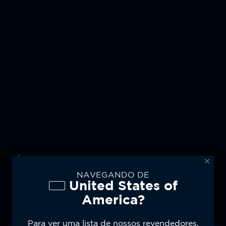
NAVEGANDO DE
Moto Watch Aplikacja
United States of
America?
Sincronize Facilmente
Seus Dados
Para ver uma lista de nossos revendedores,