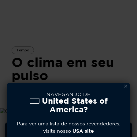
Tempo
O clima em seu
pulso
Comece seu dia preparado com uma previsão do
NAVEGANDO DE
tempo para 7 dias em um só olhar.
United States of
America?
Para ver uma lista de nossos revendedores,
Usamos cookies para melhorar sua experiência,
visite nosso
USA site
analisar o uso do site e personalizar o conteúdo. Você