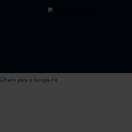
Google Fit
Feito para o Google Fit
Sincronize seus dados de saúde com o Google Fit,
conectando suas atividades diárias, descanso e sinais
vitais à principal plataforma de saúde do Android.