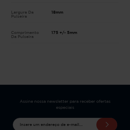
Largura Da
18mm
Pulseira
Comprimento
175 +/- 5mm
Da Pulseira
Assine nossa newsletter para receber ofertas
especiais
Endereço de e-mail*