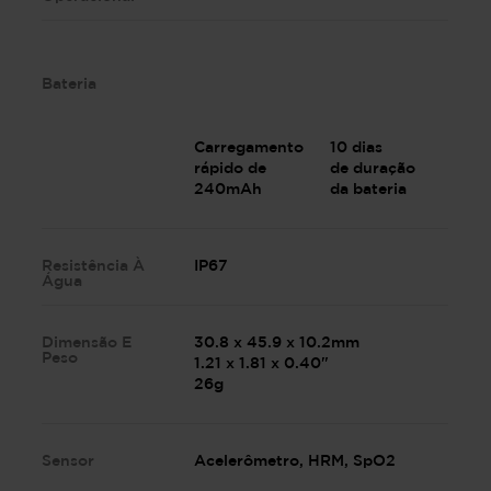
Bateria
Carregamento
10 dias
rápido de
de duração
240mAh
da bateria
Resistência À
IP67
Água
Dimensão E
30.8 x 45.9 x 10.2mm
Peso
1.21 x 1.81 x 0.40"
26g
Sensor
Acelerômetro, HRM, SpO2