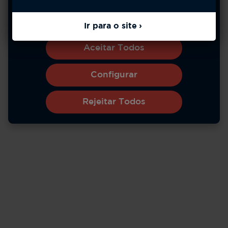
pode optar por aceitar todos os cookies ou gerenciar
suas preferências.
Saiba mais
Ir para o site
Aceitar Todos
Configurar
*A vida útil da bateria varia de acordo com o uso e
Rejeitar Todos
outros fatores.