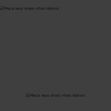
Métricas
Meça seus sinais
vitais diários
Acompanhe seus sinais vitais 24/7: passos, frequência
cardíaca e padrões de sono detalhados, incluindo
ciclos de sono REM, profundo e leve.