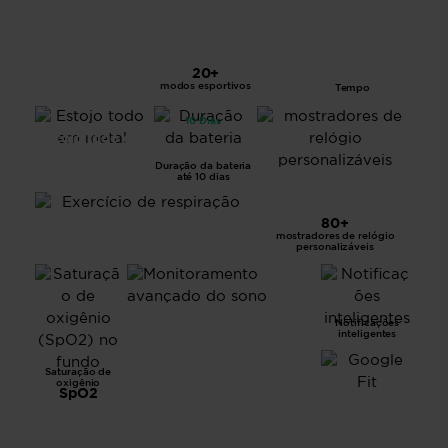
20+
Tela LCD de
1.57”
modos esportivos
Tempo
10 Dias
Estojo todo em
metal
Duração da bateria
até 10 dias
80+
mostradores de relógio
Exercício de respiração
personalizáveis
Monitoramento
Notificações
avançado do
inteligentes
sono
Saturação de
oxigênio
SpO2