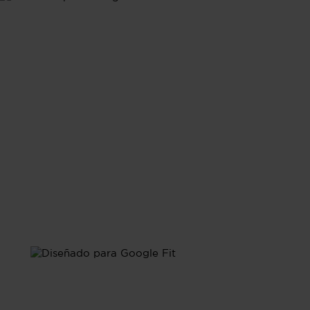
Google Fit
Diseñado para Google
Fit
Sincroniza tus datos de salud con Google Fit,
conectando tus actividades diarias, descanso y
signos vitales a la principal plataforma de salud de
Android.