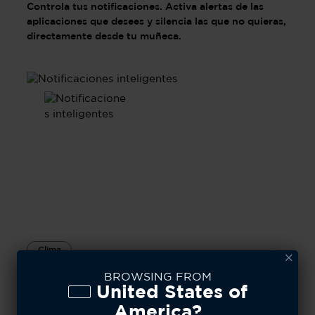
Controla tus notificaciones. Activa alertas de las
aplicaciones que desees y silencia las que no quieras,
directamente desde tu muñeca.
Clima
El clima en tu
BROWSING FROM
United States of
muñeca
America?