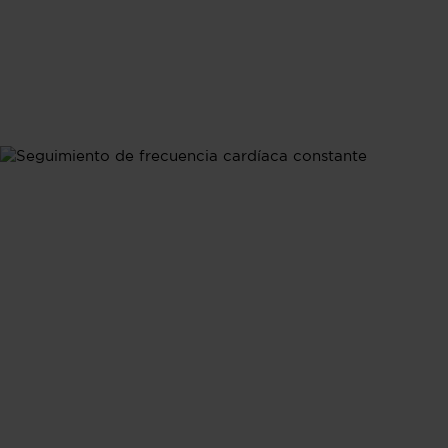
Frecuencia cardíaca
Seguimiento de
frecuencia
cardíaca
constante
Monitorea tu salud cardíaca 24/7 con un seguimiento