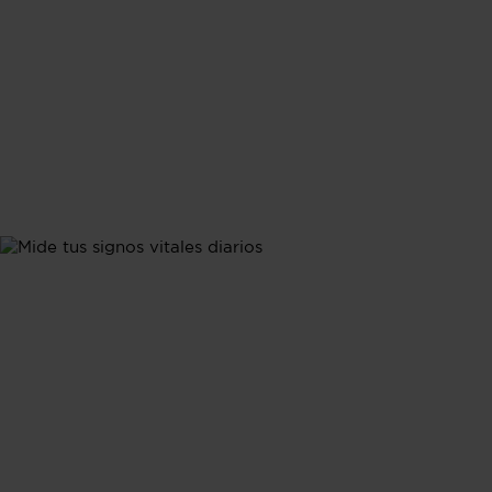
Indicadores
Mide tus signos
vitales diarios
Rastrea tus signos vitales 24/7: pasos, frecuencia
cardíaca y patrones de sueño detallados, incluyendo