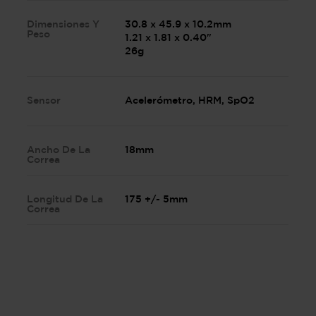
Dimensiones Y
30.8 x 45.9 x 10.2mm
Peso
1.21 x 1.81 x 0.40"
26g
Sensor
Acelerómetro, HRM, SpO2
Ancho De La
18mm
Correa
Longitud De La
175 +/- 5mm
Correa