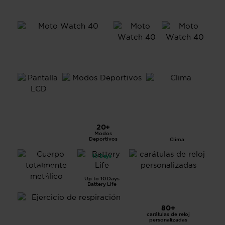
Pantall
20+
a LCD
Modos
de
1.57”
Deportivos
Clima
Cuerp
o
10 Days
total
ment
e
Up to 10 Days
Battery Life
metál
ico
80+
carátulas de reloj
Ejercicio de respiración
personalizadas