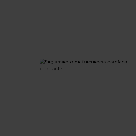
continuo que muestra cómo las actividades diarias
afectan tus patrones de frecuencia cardíaca.