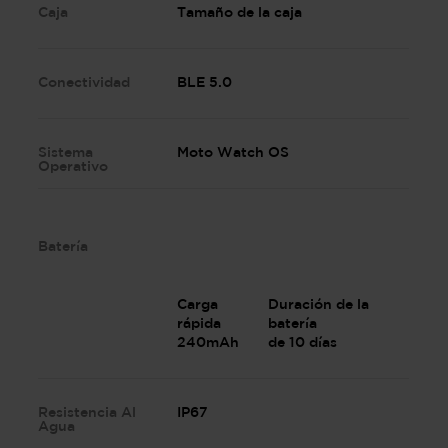
Caja
Tamaño de la caja
Conectividad
BLE 5.0
Sistema
Moto Watch OS
Operativo
Batería
Carga
Duración de la
rápida
batería
240mAh
de 10 días
Resistencia Al
IP67
Agua