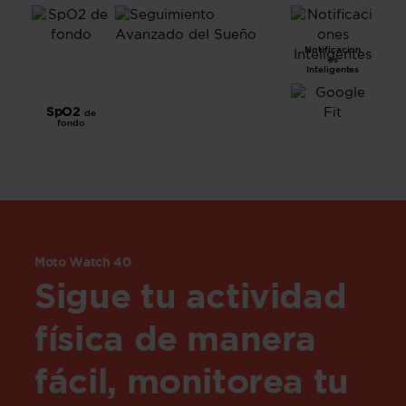
Seguimien
Notificacion
es
to
Inteligentes
Avanzado
del Sueño
SpO2
de
fondo
Moto Watch 40
Sigue tu actividad
física de manera
fácil, monitorea tu