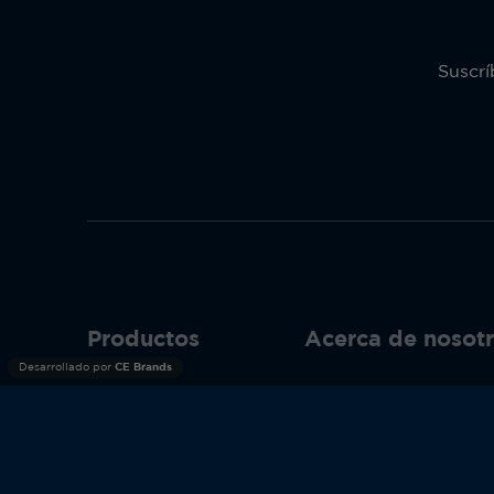
Suscrí
Productos
Acerca de nosot
Desarrollado por
CE Brands
Garantía
Acerca de nosotro
Términos del